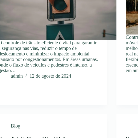
Contr
O controle de trânsito eficiente é vital para garantir
móvel 
a segurança nas vias, reduzir o tempo de
melho
deslocamento e minimizar o impacto ambiental
real n
causado por congestionamentos. Em áreas urbanas,
flexib
onde o fluxo de veículos e pedestres é intenso, a
essenc
gestão…
em amb
admin
12 de agosto de 2024
Blog