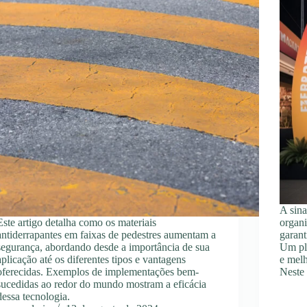
A sin
Este artigo detalha como os materiais
organi
antiderrapantes em faixas de pedestres aumentam a
garant
segurança, abordando desde a importância de sua
Um pl
aplicação até os diferentes tipos e vantagens
e melh
oferecidas. Exemplos de implementações bem-
Neste
sucedidas ao redor do mundo mostram a eficácia
dessa tecnologia.