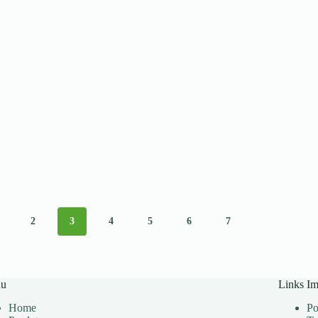
2
3
4
5
6
7
u
Links Im
Home
Po