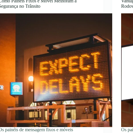
Como Painéis Fixos e Móvel Melhoram a
Vanta
Segurança no Trânsito
Rodov
Os painéis de mensagem fixos e móveis
Os pa