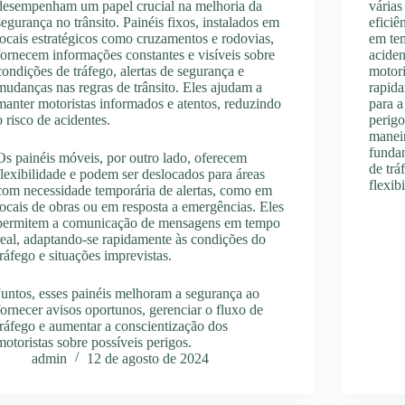
desempenham um papel crucial na melhoria da
várias
segurança no trânsito. Painéis fixos, instalados em
eficiê
locais estratégicos como cruzamentos e rodovias,
em tem
fornecem informações constantes e visíveis sobre
aciden
condições de tráfego, alertas de segurança e
motor
mudanças nas regras de trânsito. Eles ajudam a
rapida
manter motoristas informados e atentos, reduzindo
para a
o risco de acidentes.
perigo
manei
funda
Os painéis móveis, por outro lado, oferecem
de trá
flexibilidade e podem ser deslocados para áreas
flexib
com necessidade temporária de alertas, como em
locais de obras ou em resposta a emergências. Eles
permitem a comunicação de mensagens em tempo
real, adaptando-se rapidamente às condições do
tráfego e situações imprevistas.
Juntos, esses painéis melhoram a segurança ao
fornecer avisos oportunos, gerenciar o fluxo de
tráfego e aumentar a conscientização dos
motoristas sobre possíveis perigos.
admin
12 de agosto de 2024